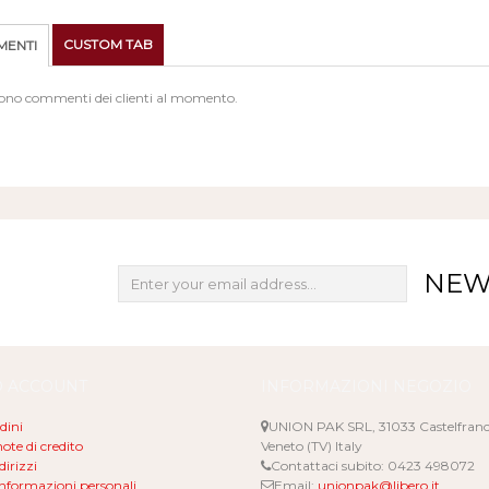
CUSTOM TAB
ENTI
sono commenti dei clienti al momento.
NEW
O ACCOUNT
INFORMAZIONI NEGOZIO
rdini
UNION PAK SRL, 31033 Castelfran
ote di credito
Veneto (TV) Italy
dirizzi
Contattaci subito:
0423 498072
informazioni personali
Email:
unionpak@libero.it