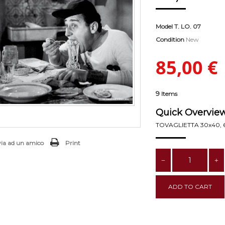
Model
T. LO. 07
Condition
New
85,00 €
9
Items
Quick Overview
TOVAGLIETTA 30x40, 6
via ad un amico
Print
ADD TO CART