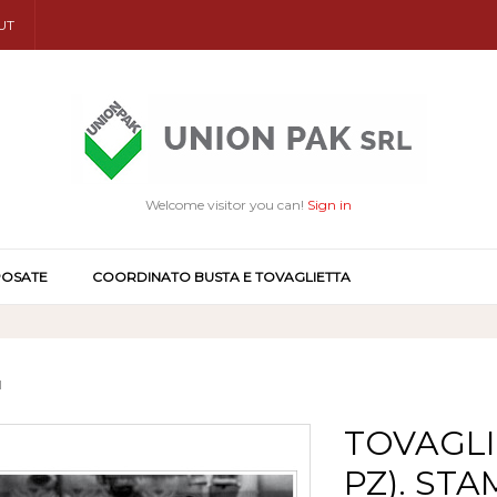
UT
Welcome visitor you can!
Sign in
POSATE
COORDINATO BUSTA E TOVAGLIETTA
I
TOVAGLI
PZ). STA