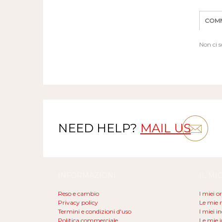
COMM
Non ci 
NEED HELP?
MAIL US
INFORMAZIONI
IL MI
Reso e cambio
I miei o
Privacy policy
Le mie n
Termini e condizioni d'uso
I miei in
Politica commerciale
Le mie 