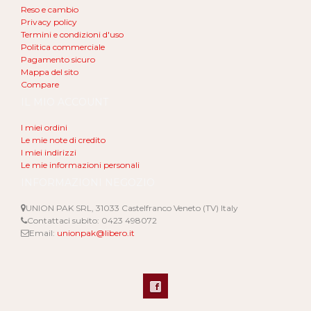
Reso e cambio
Privacy policy
Termini e condizioni d'uso
Politica commerciale
Pagamento sicuro
Mappa del sito
Compare
IL MIO ACCOUNT
I miei ordini
Le mie note di credito
I miei indirizzi
Le mie informazioni personali
INFORMAZIONI NEGOZIO
UNION PAK SRL, 31033 Castelfranco Veneto (TV) Italy
Contattaci subito:
0423 498072
Email:
unionpak@libero.it