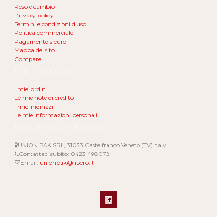
Reso e cambio
Privacy policy
Termini e condizioni d'uso
Politica commerciale
Pagamento sicuro
Mappa del sito
Compare
IL MIO ACCOUNT
I miei ordini
Le mie note di credito
I miei indirizzi
Le mie informazioni personali
INFORMAZIONI NEGOZIO
UNION PAK SRL, 31033 Castelfranco Veneto (TV) Italy
Contattaci subito:
0423 498072
Email:
unionpak@libero.it