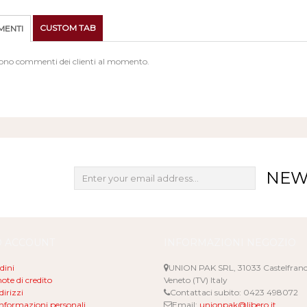
CUSTOM TAB
ENTI
sono commenti dei clienti al momento.
NEW
O ACCOUNT
INFORMAZIONI NEGOZIO
rdini
UNION PAK SRL, 31033 Castelfran
ote di credito
Veneto (TV) Italy
dirizzi
Contattaci subito:
0423 498072
informazioni personali
Email:
unionpak@libero.it