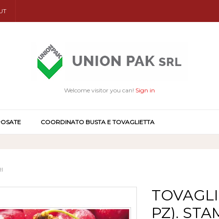
UT
Welcome visitor you can!
Sign in
POSATE
COORDINATO BUSTA E TOVAGLIETTA
I
TOVAGLI
PZ). ST