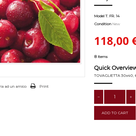
Model
T. FR. 14
Condition
New
118,00 
8
Items
Quick Overview
TOVAGLIETTA 30x40, 6
via ad un amico
Print
ADD TO CART