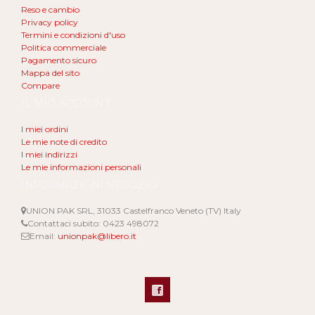
Reso e cambio
Privacy policy
Termini e condizioni d'uso
Politica commerciale
Pagamento sicuro
Mappa del sito
Compare
IL MIO ACCOUNT
I miei ordini
Le mie note di credito
I miei indirizzi
Le mie informazioni personali
INFORMAZIONI NEGOZIO
UNION PAK SRL, 31033 Castelfranco Veneto (TV) Italy
Contattaci subito:
0423 498072
Email:
unionpak@libero.it