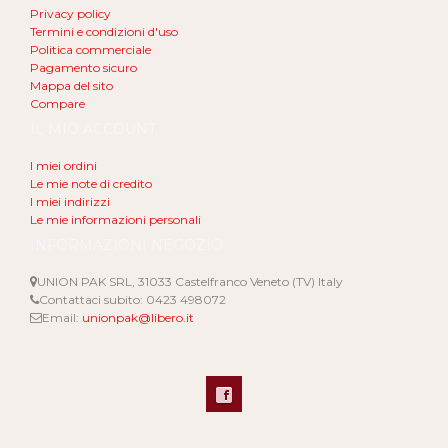
Privacy policy
Termini e condizioni d'uso
Politica commerciale
Pagamento sicuro
Mappa del sito
Compare
IL MIO ACCOUNT
I miei ordini
Le mie note di credito
I miei indirizzi
Le mie informazioni personali
INFORMAZIONI NEGOZIO
UNION PAK SRL, 31033 Castelfranco Veneto (TV) Italy
Contattaci subito:
0423 498072
Email:
unionpak@libero.it