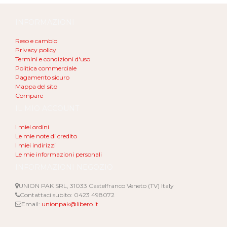
INFORMAZIONI
Reso e cambio
Privacy policy
Termini e condizioni d'uso
Politica commerciale
Pagamento sicuro
Mappa del sito
Compare
IL MIO ACCOUNT
I miei ordini
Le mie note di credito
I miei indirizzi
Le mie informazioni personali
INFORMAZIONI NEGOZIO
UNION PAK SRL, 31033 Castelfranco Veneto (TV) Italy
Contattaci subito:
0423 498072
Email:
unionpak@libero.it