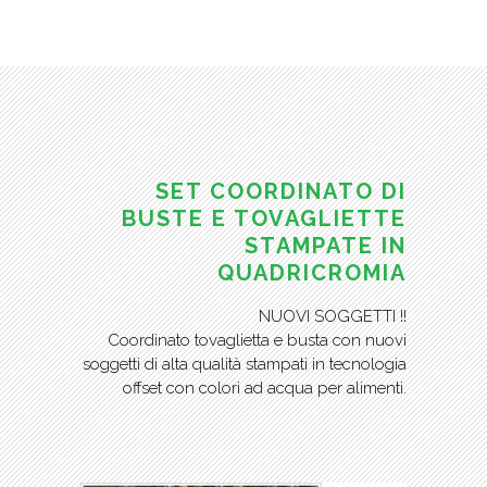
SET COORDINATO DI
BUSTE E TOVAGLIETTE
STAMPATE IN
QUADRICROMIA
NUOVI SOGGETTI !!
Coordinato tovaglietta e busta con nuovi
soggetti di alta qualità stampati in tecnologia
offset con colori ad acqua per alimenti.