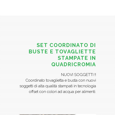
SET COORDINATO DI
BUSTE E TOVAGLIETTE
STAMPATE IN
QUADRICROMIA
NUOVI SOGGETTI !!
Coordinato tovaglietta e busta con nuovi
soggetti di alta qualità stampati in tecnologia
offset con colori ad acqua per alimenti.